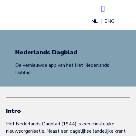
NL
ENG
MODULES & SERVICES
Nederlands Dagblad
De vernieuwde app van het Het Nederlands
Dablad
Intro
Het Nederlands Dagblad (1944) is een christelijke
nieuwsorganisatie. Naast een dagelijkse landelijke krant